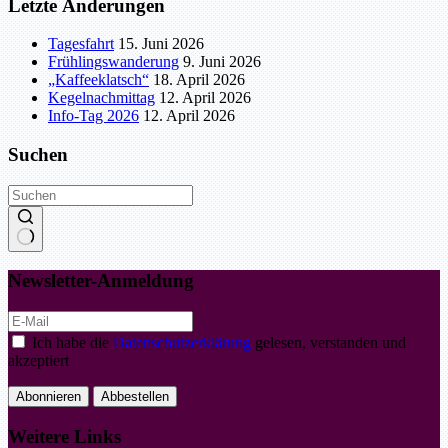
Letzte Änderungen
Tagesfahrt
15. Juni 2026
Frühlingswanderung
9. Juni 2026
„Kaffeeklatsch“
18. April 2026
Kegelnachmittag
12. April 2026
Info-Tag 2026
12. April 2026
Suchen
Keine
Ergebnisse
Newsletter-Anmeldung
Ich habe die
Datenschutzerklärung
gelesen, verstanden und
akzeptiert
Abonnieren
Abbestellen
Weitere Links