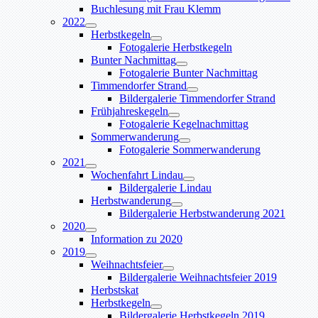
Buchlesung mit Frau Klemm
2022
Herbstkegeln
Fotogalerie Herbstkegeln
Bunter Nachmittag
Fotogalerie Bunter Nachmittag
Timmendorfer Strand
Bildergalerie Timmendorfer Strand
Frühjahreskegeln
Fotogalerie Kegelnachmittag
Sommerwanderung
Fotogalerie Sommerwanderung
2021
Wochenfahrt Lindau
Bildergalerie Lindau
Herbstwanderung
Bildergalerie Herbstwanderung 2021
2020
Information zu 2020
2019
Weihnachtsfeier
Bildergalerie Weihnachtsfeier 2019
Herbstskat
Herbstkegeln
Bildergalerie Herbstkegeln 2019