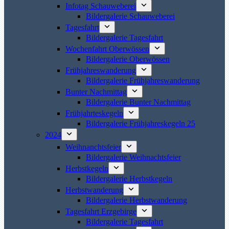
Infotag Schauweberei
Bildergalerie Schauweberei
Tagesfahrt
Bildergalerie Tagesfahrt
Wochenfahrt Oberwössen
Bildergalerie Oberwössen
Frühjahreswanderung
Bildergalerie Frühjahreswanderung
Bunter Nachmittag
Bildergalerie Bunter Nachmittag
Frühjahrteskegeln
Bildergalerie Frühjahreskegeln 25
2024
Weihnanchtsfeier
Bildergalerie Weihnachtsfeier
Herbstkegeln
Bildergalerie Herbstkegeln
Herbstwanderung
Bildergalerie Herbstwanderung
Tagesfahrt Erzgebirge
Bildergalerie Tagesfahrt