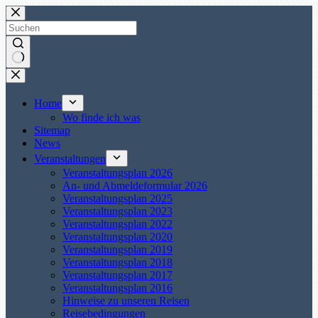
Zum
Inhalt
springen
Keine
Ergebnisse
Home
Wo finde ich was
Sitemap
News
Veranstaltungen
Veranstaltungsplan 2026
An- und Abmeldeformular 2026
Veranstaltungsplan 2025
Veranstaltungsplan 2023
Veranstaltungsplan 2022
Veranstaltungsplan 2020
Veranstaltungsplan 2019
Veranstaltungsplan 2018
Veranstaltungsplan 2017
Veranstaltungsplan 2016
Hinweise zu unseren Reisen
Reisebedingungen