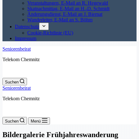
Veranstaltungen, E-Mail an R. Hegewald
Skatnachmittag, E-Mail an H.-D. Schmidt
Änderungsdienst, E-Mail an J. Biernat
Wanderleiter, E-Mail an S. Böhm
Datenschutz
Cookie-Richtlinie (EU)
Impressum
Seniorenbeirat
Telekom Chemnitz
Suchen
Seniorenbeirat
Telekom Chemnitz
Suchen
Menü
Bildergalerie Frühjahreswanderung