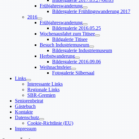
Bildergalerie 2017.05.27-06.03
Frühjahreswanderung
Bildergalerie Frühlingswanderung 2017
2016
Frühjahreswanderung
Bildergalerie 2016.05.25
Wochenausfahrt zum Titisee
Bildgalerie Titisee
Besuch Industriemuseum
Bildergalerie Industriemuseum
Herbstwanderung
Bildergalerie 2016.09.06
Weihnachtsfeier
Fotogalerie Silbersaal
Links
Interessante Links
Regionale Links
SBR-Gremien
Seniorenbeirat
Gästebuch
Kontakte
Datenschutz
Cookie-Richtlinie (EU)
Impressum