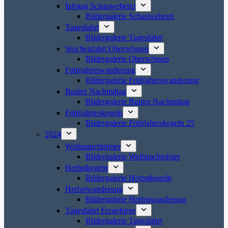
Infotag Schauweberei
Bildergalerie Schauweberei
Tagesfahrt
Bildergalerie Tagesfahrt
Wochenfahrt Oberwössen
Bildergalerie Oberwössen
Frühjahreswanderung
Bildergalerie Frühjahreswanderung
Bunter Nachmittag
Bildergalerie Bunter Nachmittag
Frühjahrteskegeln
Bildergalerie Frühjahreskegeln 25
2024
Weihnanchtsfeier
Bildergalerie Weihnachtsfeier
Herbstkegeln
Bildergalerie Herbstkegeln
Herbstwanderung
Bildergalerie Herbstwanderung
Tagesfahrt Erzgebirge
Bildergalerie Tagesfahrt