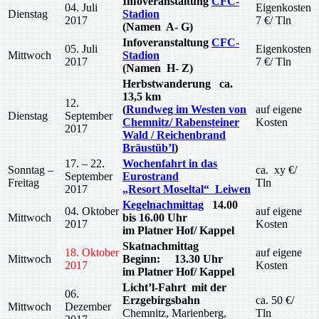
Infoveranstaltung
CFC-
04. Juli
Eigenkosten
Dienstag
Stadion
2017
7 €/ Tln
(Namen A- G)
Infoveranstaltung
CFC-
05. Juli
Eigenkosten
Mittwoch
Stadion
2017
7 €/ Tln
(Namen H- Z)
Herbstwanderung ca.
13,5 km
12.
(
Rundweg im Westen von
auf eigene
Dienstag
September
Chemnitz/ Rabensteiner
Kosten
2017
Wald / Reichenbrand
Bräustüb’l
)
17. – 22.
Wochenfahrt in das
Sonntag –
ca. xy €/
September
Eurostrand
Freitag
Tln
2017
„Resort Moseltal“ Leiwen
Kegelnachmittag
14.00
04. Oktober
auf eigene
Mittwoch
bis 16.00 Uhr
2017
Kosten
im Platner Hof/ Kappel
Skatnachmittag
18. Oktober
auf eigene
Mittwoch
Beginn: 13.30 Uhr
2017
Kosten
im Platner Hof/ Kappel
Licht’l-Fahrt mit der
06.
Erzgebirgsbahn
ca. 50 €/
Mittwoch
Dezember
Chemnitz, Marienberg,
Tln