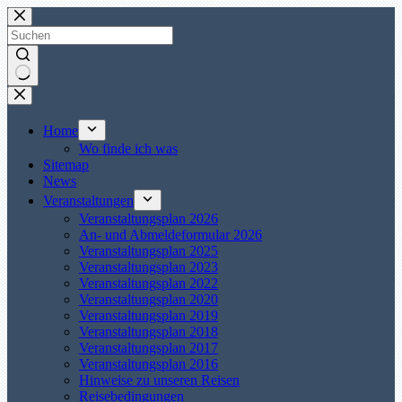
Zum
Inhalt
springen
Keine
Ergebnisse
Home
Wo finde ich was
Sitemap
News
Veranstaltungen
Veranstaltungsplan 2026
An- und Abmeldeformular 2026
Veranstaltungsplan 2025
Veranstaltungsplan 2023
Veranstaltungsplan 2022
Veranstaltungsplan 2020
Veranstaltungsplan 2019
Veranstaltungsplan 2018
Veranstaltungsplan 2017
Veranstaltungsplan 2016
Hinweise zu unseren Reisen
Reisebedingungen