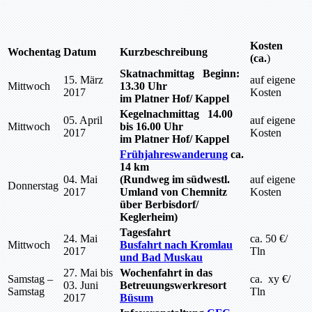
Kosten
Wochentag
Datum
Kurzbeschreibung
(ca.
)
Skatnachmittag Beginn:
15. März
auf eigene
Mittwoch
13.30 Uhr
2017
Kosten
im Platner Hof/ Kappel
Kegelnachmittag 14.00
05. April
auf eigene
Mittwoch
bis 16.00 Uhr
2017
Kosten
im Platner Hof/ Kappel
Frühjahreswanderung
ca.
14 km
04. Mai
(Rundweg im südwestl.
auf eigene
Donnerstag
2017
Umland von Chemnitz
Kosten
über Berbisdorf/
Keglerheim)
Tagesfahrt
24. Mai
ca. 50 €/
Mittwoch
Busfahrt nach Kromlau
2017
Tln
und Bad Muskau
27. Mai bis
Wochenfahrt in das
Samstag –
ca. xy €/
03. Juni
Betreuungswerkresort
Samstag
Tln
2017
Büsum