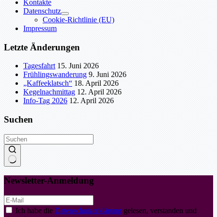
Kontakte
Datenschutz
Cookie-Richtlinie (EU)
Impressum
Letzte Änderungen
Tagesfahrt
15. Juni 2026
Frühlingswanderung
9. Juni 2026
„Kaffeeklatsch“
18. April 2026
Kegelnachmittag
12. April 2026
Info-Tag 2026
12. April 2026
Suchen
Keine
Ergebnisse
Newsletter-Anmeldung
Ich habe die
Datenschutzerklärung
gelesen, verstanden und