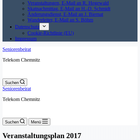
Veranstaltungen, E-Mail an R. Hegewald
Skatnachmittag, E-Mail an H.-D. Schmidt
Änderungsdienst, E-Mail an J. Biernat
Wanderleiter, E-Mail an S. Böhm
Datenschutz
Cookie-Richtlinie (EU)
Impressum
Seniorenbeirat
Telekom Chemnitz
Suchen
Seniorenbeirat
Telekom Chemnitz
Suchen
Menü
Veranstaltungsplan 2017